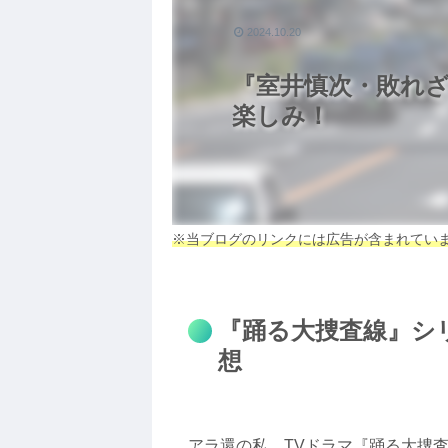
2024.10.20
『室井慎次・敗れ
楽しみ！
※当ブログのリンクには広告が含まれてい
『踊る大捜査線』シ
想
アラ還の私、TVドラマ『踊る大捜査