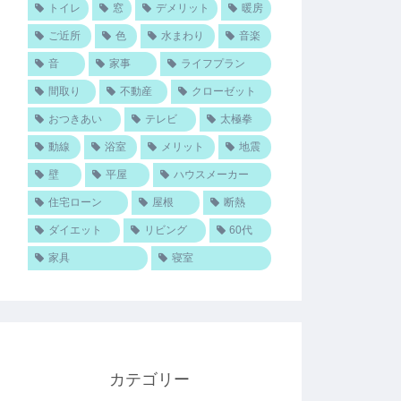
トイレ
窓
デメリット
暖房
ご近所
色
水まわり
音楽
音
家事
ライフプラン
間取り
不動産
クローゼット
おつきあい
テレビ
太極拳
動線
浴室
メリット
地震
壁
平屋
ハウスメーカー
住宅ローン
屋根
断熱
ダイエット
リビング
60代
家具
寝室
カテゴリー