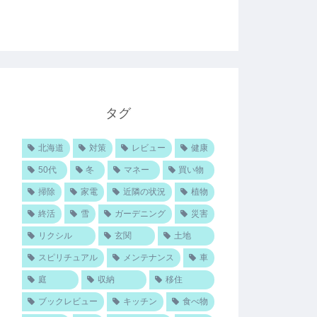
タグ
北海道
対策
レビュー
健康
50代
冬
マネー
買い物
掃除
家電
近隣の状況
植物
終活
雪
ガーデニング
災害
リクシル
玄関
土地
スピリチュアル
メンテナンス
車
庭
収納
移住
ブックレビュー
キッチン
食べ物