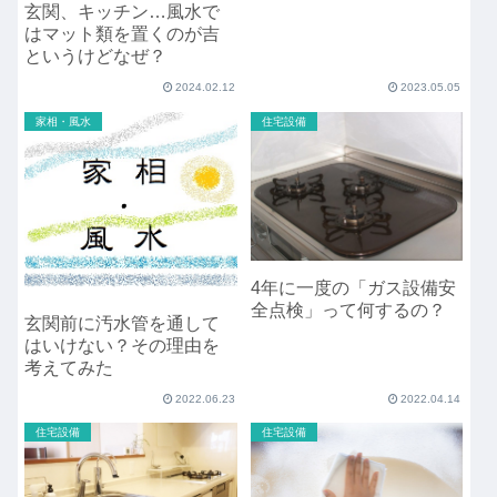
玄関、キッチン…風水で
はマット類を置くのが吉
というけどなぜ？
2024.02.12
2023.05.05
家相・風水
住宅設備
4年に一度の「ガス設備安
全点検」って何するの？
玄関前に汚水管を通して
はいけない？その理由を
考えてみた
2022.06.23
2022.04.14
住宅設備
住宅設備