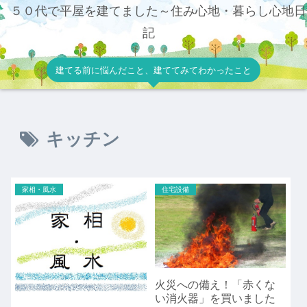
５０代で平屋を建てました～住み心地・暮らし心地日
記
建てる前に悩んだこと、建ててみてわかったこと
キッチン
家相・風水
住宅設備
火災への備え！「赤くな
い消火器」を買いました