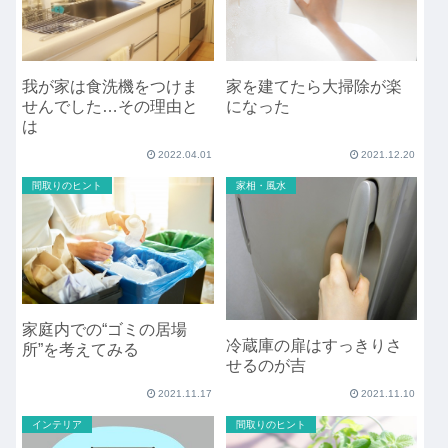
家を建てたら大掃除が楽
我が家は食洗機をつけま
になった
せんでした…その理由と
は
2022.04.01
2021.12.20
間取りのヒント
家相・風水
家庭内での“ゴミの居場
冷蔵庫の扉はすっきりさ
所”を考えてみる
せるのが吉
2021.11.17
2021.11.10
インテリア
間取りのヒント