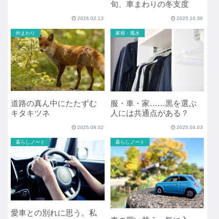
旬、車まわりの冬支度
2026.02.13
2025.10.30
外まわり
家相・風水
道路の真ん中にたたずむ
服・車・家……黒を選ぶ
キタキツネ
人には共通点がある？
2025.08.02
2025.04.03
暮らしノート
暮らしノート
愛車との別れに思う。私