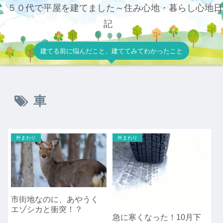
５０代で平屋を建てました～住み心地・暮らし心地日
記
建てる前に悩んだこと、建ててみてわかったこと
車
外まわり
外まわり
市街地なのに、あやうく
エゾシカと衝突！？
急に寒くなった！10月下