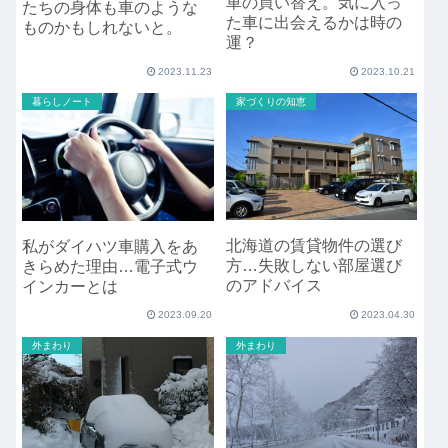
車の買い替え。気に入っ
たちの身体も車のような
た車に出会えるかは時の
ものかもしれないと。
運？
2023.11.23
2023.10.21
暮らしノート
家づくりの知恵
北海道の賃貸物件の選び
私がダイハツ車購入をあ
方…失敗しない部屋選び
きらめた理由…電子式ウ
のアドバイス
インカーとは
2023.09.20
2023.04.30
外まわり
外まわり