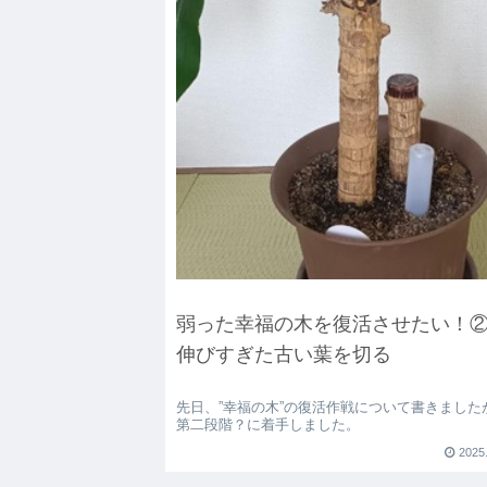
弱った幸福の木を復活させたい
伸びすぎた古い葉を切る
先日、”幸福の木”の復活作戦について書きました
第二段階？に着手しました。
2025