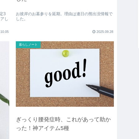
定3
お彼岸のお墓参りを延期。理由は連日の熊出没情報で
リアし
した。
.10.05
2025.09.28
暮らしノート
ぎっくり腰発症時、これがあって助か
った！神アイテム5種