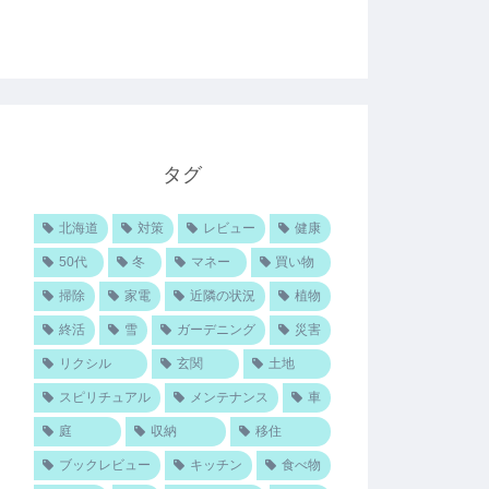
タグ
北海道
対策
レビュー
健康
50代
冬
マネー
買い物
掃除
家電
近隣の状況
植物
終活
雪
ガーデニング
災害
リクシル
玄関
土地
スピリチュアル
メンテナンス
車
庭
収納
移住
ブックレビュー
キッチン
食べ物