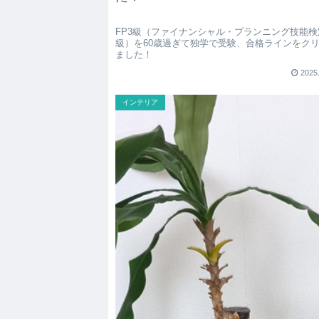
FP3級（ファイナンシャル・プランニング技能検
級）を60歳過ぎて独学で受験、合格ラインをク
ました！
2025
インテリア