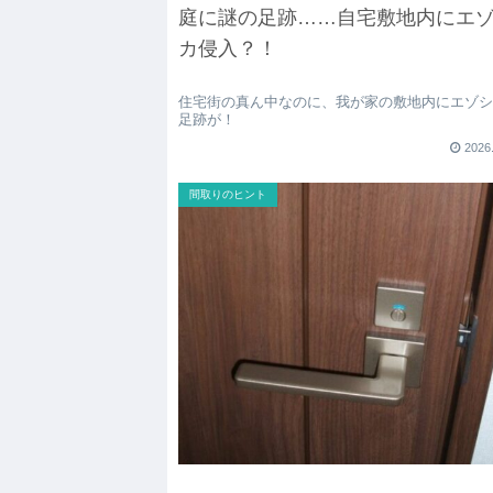
庭に謎の足跡……自宅敷地内にエ
カ侵入？！
住宅街の真ん中なのに、我が家の敷地内にエゾ
足跡が！
2026
間取りのヒント