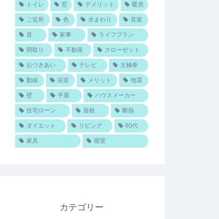
トイレ
窓
デメリット
暖房
ご近所
色
水まわり
音楽
音
家事
ライフプラン
間取り
不動産
クローゼット
おつきあい
テレビ
太極拳
動線
浴室
メリット
地震
壁
平屋
ハウスメーカー
住宅ローン
屋根
断熱
ダイエット
リビング
60代
家具
寝室
カテゴリー