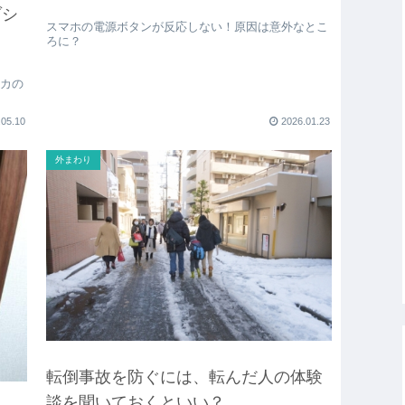
ゾシ
スマホの電源ボタンが反応しない！原因は意外なとこ
ろに？
シカの
.05.10
2026.01.23
外まわり
転倒事故を防ぐには、転んだ人の体験
談を聞いておくといい？