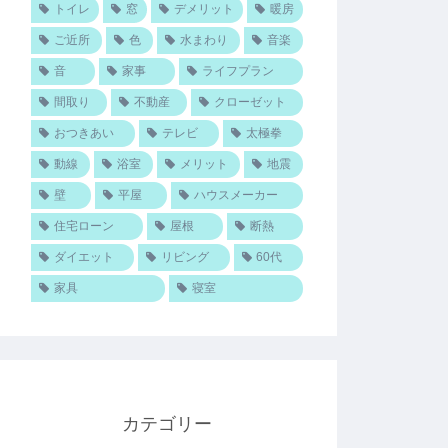
トイレ
窓
デメリット
暖房
ご近所
色
水まわり
音楽
音
家事
ライフプラン
間取り
不動産
クローゼット
おつきあい
テレビ
太極拳
動線
浴室
メリット
地震
壁
平屋
ハウスメーカー
住宅ローン
屋根
断熱
ダイエット
リビング
60代
家具
寝室
カテゴリー