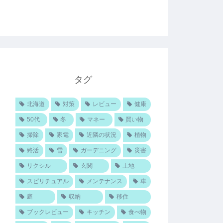
タグ
北海道
対策
レビュー
健康
50代
冬
マネー
買い物
掃除
家電
近隣の状況
植物
終活
雪
ガーデニング
災害
リクシル
玄関
土地
スピリチュアル
メンテナンス
車
庭
収納
移住
ブックレビュー
キッチン
食べ物