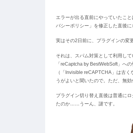
エラーが出る直前にやっていたこと
バシーポリシー」を修正した直後に
実はその2日前に、プラグインの変
それは、スパム対策として利用していた「I
「reCaptcha by BestWebSof
（「Invisible reCAPTCH
うがよいと聞いたので。ただ、無効
プラグイン切り替え直後は普通にロ
たのか……うーん、謎です。