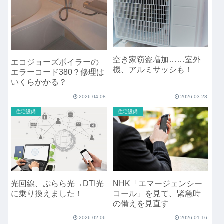
空き家窃盗増加……室外
エコジョーズボイラーの
機、アルミサッシも！
エラーコード380？修理は
いくらかかる？
2026.04.08
2026.03.23
住宅設備
住宅設備
NHK「エマージェンシー
光回線、ぷらら光→DTI光
コール」を見て、緊急時
に乗り換えました！
の備えを見直す
2026.02.06
2026.01.16