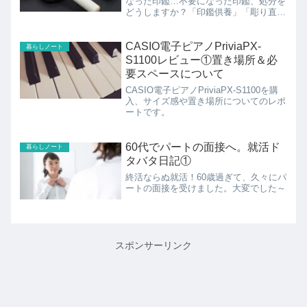
なった印鑑…不要になった印鑑、処分を
どうしますか？「印鑑供養」「彫り直
し」という選択肢もありますよ！
CASIO電子ピアノPriviaPX-
暮らしノート
S1100レビュー①置き場所＆必
要スペースについて
CASIO電子ピアノPriviaPX-S1100を購
入、サイズ感や置き場所についてのレポ
ートです。
60代でパートの面接へ。就活ド
暮らしノート
タバタ日記①
終活ならぬ就活！60歳過ぎて、久々にパ
ートの面接を受けました。大変でした～
スポンサーリンク