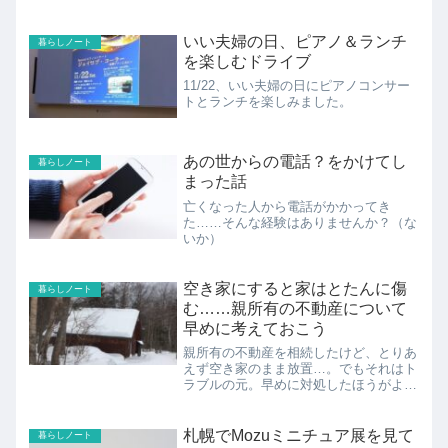
いい夫婦の日、ピアノ＆ランチ
暮らしノート
を楽しむドライブ
11/22、いい夫婦の日にピアノコンサー
トとランチを楽しみました。
あの世からの電話？をかけてし
暮らしノート
まった話
亡くなった人から電話がかかってき
た……そんな経験はありませんか？（な
いか）
空き家にすると家はとたんに傷
暮らしノート
む……親所有の不動産について
早めに考えておこう
親所有の不動産を相続したけど、とりあ
えず空き家のまま放置…。でもそれはト
ラブルの元。早めに対処したほうがよさ
そうです。
札幌でMozuミニチュア展を見て
暮らしノート