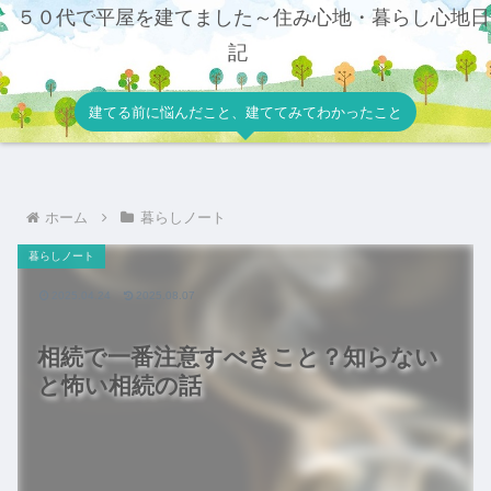
５０代で平屋を建てました～住み心地・暮らし心地日
記
建てる前に悩んだこと、建ててみてわかったこと
ホーム
暮らしノート
暮らしノート
2025.04.24
2025.08.07
相続で一番注意すべきこと？知らない
と怖い相続の話