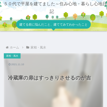
５０代で平屋を建てました～住み心地・暮らし心地日
記
建てる前に悩んだこと、建ててみてわかったこと
ホーム
家相・風水
家相・風水
2021.11.10
冷蔵庫の扉はすっきりさせるのが吉