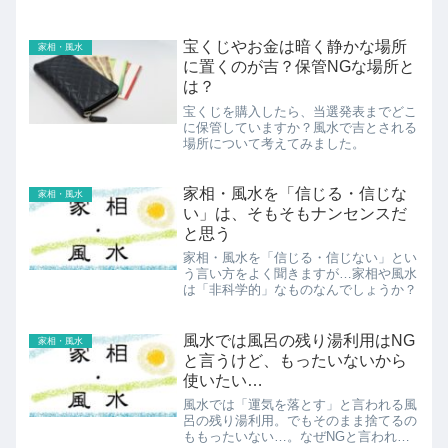
宝くじやお金は暗く静かな場所
家相・風水
に置くのが吉？保管NGな場所と
は？
宝くじを購入したら、当選発表までどこ
に保管していますか？風水で吉とされる
場所について考えてみました。
家相・風水を「信じる・信じな
家相・風水
い」は、そもそもナンセンスだ
と思う
家相・風水を「信じる・信じない」とい
う言い方をよく聞きますが…家相や風水
は「非科学的」なものなんでしょうか？
風水では風呂の残り湯利用はNG
家相・風水
と言うけど、もったいないから
使いたい…
風水では「運気を落とす」と言われる風
呂の残り湯利用。でもそのまま捨てるの
ももったいない…。なぜNGと言われる