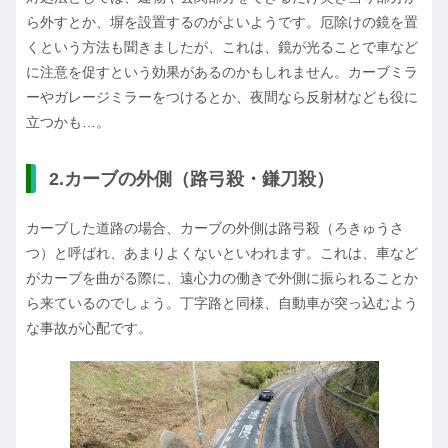
ら外すとか、塀を設置するのがよいようです。厄除けの鏡を置
くという方法も聞きましたが、これは、鏡が光ることで車など
に注意を促すという効果があるのかもしれません。カーブミラ
ーやガレージミラーをつけるとか、夜間なら反射材なども役に
立つかも…。
2.
カーブの外側（路弓殺・鎌刀殺）
カーブした道路の場合、カーブの外側は路弓殺（ろきゅうさ
つ）と呼ばれ、あまりよくないといわれます。これは、車など
がカーブを曲がる際に、遠心力の働きで外側に振られることか
ら来ているのでしょう。丁字路と同様、自動車が突っ込むよう
な事故が心配です。