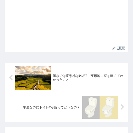
加奈
風水では変形地は凶相⁈ 変形地に家を建ててわ
かったこと
平屋なのにトイレ2か所ってどうなの？