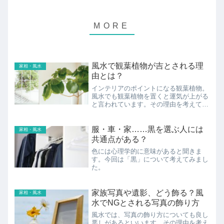
風水で観葉植物が吉とされる理
家相・風水
由とは？
インテリアのポイントになる観葉植物。
風水でも観葉植物を置くと運気が上がる
と言われています。その理由を考えてみ
ました。
服・車・家……黒を選ぶ人には
家相・風水
共通点がある？
色には心理学的に意味があると聞きま
す。今回は「黒」について考えてみまし
た。
家族写真や遺影、どう飾る？風
家相・風水
水でNGとされる写真の飾り方
風水では、写真の飾り方についても良し
悪しがあるといいます。その理由を考え