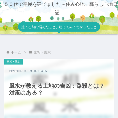
５０代で平屋を建てました～住み心地・暮らし心地日
記
建てる前に悩んだこと、建ててみてわかったこと
ホーム
家相・風水
家相・風水
2020.07.18
2021.04.05
風水が教える土地の吉凶：路殺とは？
対策はある？