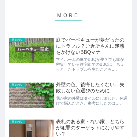
庭でバーベキューが夢だったの
外まわり
にトラブル？ご近所さんに迷惑
をかけないBBQマナー
マイホームの庭でBBQが夢？でも家が
密集している住宅街でのBBQは、ちょ
っとしたトラブルを生むことも…。
外壁の色、後悔したくない…失
外まわり
敗しない色選びのために
我が家の外壁はタイルにしました。色選
びで悩んだとき、参考にしたのは…。
表札のある家・ない家、どちら
外まわり
が犯罪のターゲットになりやす
い？