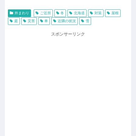
外まわり
ご近所
冬
北海道
対策
屋根
庭
災害
車
近隣の状況
雪
スポンサーリンク