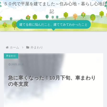
５０代で平屋を建てました～住み心地・暮らし心地日
記
建てる前に悩んだこと、建ててみてわかったこと
ホーム
外まわり
外まわり
2025.10.30
急に寒くなった！10月下旬、車まわり
の冬支度