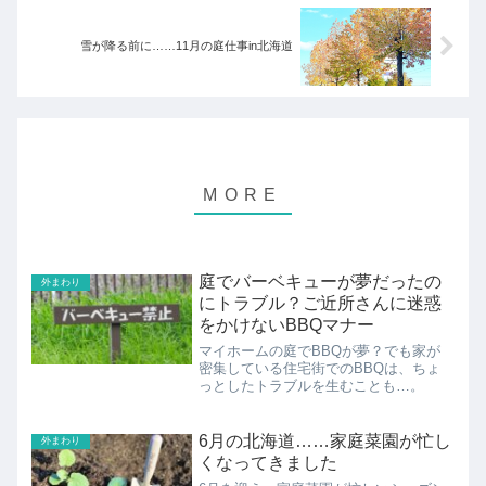
雪が降る前に……11月の庭仕事in北海道
庭でバーベキューが夢だったの
外まわり
にトラブル？ご近所さんに迷惑
をかけないBBQマナー
マイホームの庭でBBQが夢？でも家が
密集している住宅街でのBBQは、ちょ
っとしたトラブルを生むことも…。
6月の北海道……家庭菜園が忙し
外まわり
くなってきました