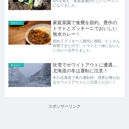
6月を迎え、家庭菜園が忙しいシーズン
になりました。
家庭菜園で食費を節約。豊作の
外まわり
トマトとズッキーニでおいしい
無水カレー！
初めてズッキーニ栽培に挑戦、たくさん
収穫できたので、トマトと一緒においし
いカレーを作りました。
吹雪でホワイトアウトに遭遇…
外まわり
北海道の冬は運転に注意！
冬の北海道で車の運転時、視界が奪われ
るホワイトアウトにご注意ください！
スポンサーリンク