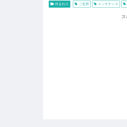
外まわり
ご近所
メンテナンス
ス