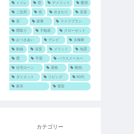
トイレ
窓
デメリット
暖房
ご近所
色
水まわり
音楽
音
家事
ライフプラン
間取り
不動産
クローゼット
おつきあい
テレビ
太極拳
動線
浴室
メリット
地震
壁
平屋
ハウスメーカー
住宅ローン
屋根
断熱
ダイエット
リビング
60代
家具
寝室
カテゴリー