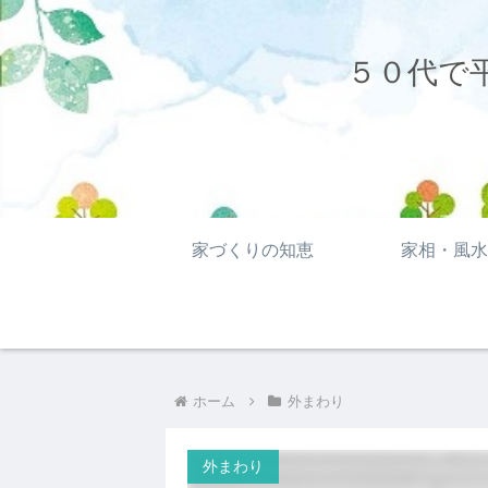
５０代で
家づくりの知恵
家相・風水
ホーム
外まわり
外まわり