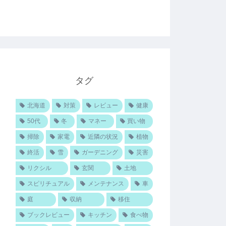
タグ
北海道
対策
レビュー
健康
50代
冬
マネー
買い物
掃除
家電
近隣の状況
植物
終活
雪
ガーデニング
災害
リクシル
玄関
土地
スピリチュアル
メンテナンス
車
庭
収納
移住
ブックレビュー
キッチン
食べ物