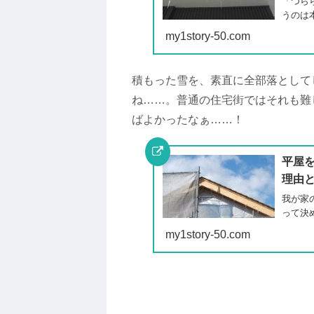
「つら
うのは
my1story-50.com
積もった雪を、素直に全部落として
ね……。普通の住宅街ではそれも難
ばよかったなぁ……！
平屋
理由
我が家
って決
my1story-50.com