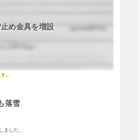
雪止め金具を増設
ます。
も落雪
しました。