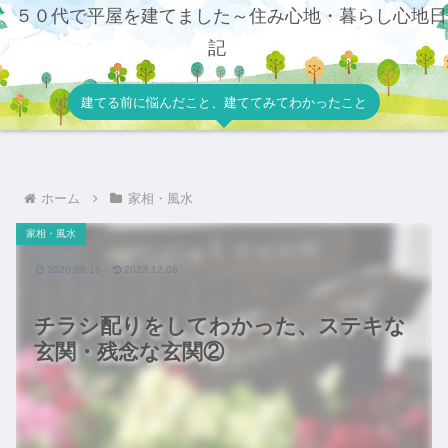
５０代で平屋を建てました～住み心地・暮らし心地日
記
建てる前に悩んだこと、建ててみてわかったこと
ホーム
家相・風水
家相・風水
2020.08.16
2023.12.08
チラシ配りをしてわかった、ステキな
玄関・残念な玄関②