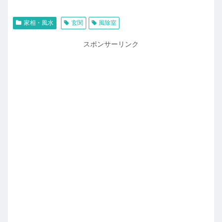
家相・風水
玄関
風除室
スポンサーリンク