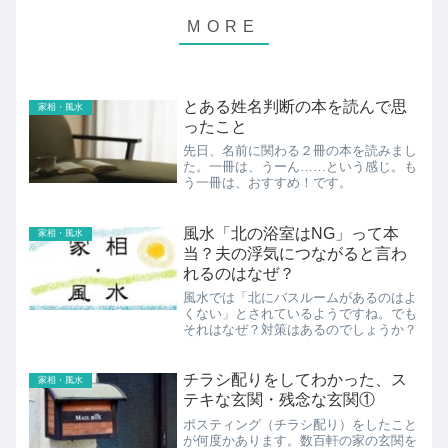
とある姓名判断の本を読んで思
家相・風水
ったこと
先日、名前に関わる２冊の本を読みまし
た。一冊は、うーん……という感じ。も
う一冊は、おすすめ！です。
風水「北の浴室はNG」って本
家相・風水
当？夫の浮気につながると言わ
れるのはなぜ？
風水では「北にバスルームがあるのはよ
くない」とされているようですね。でも
それはなぜ？対策はあるのでしょうか？
チラシ配りをしてわかった、ス
家相・風水
テキな玄関・残念な玄関①
ポスティング（チラシ配り）をしたこと
が何度かあります。数百軒の家の玄関を