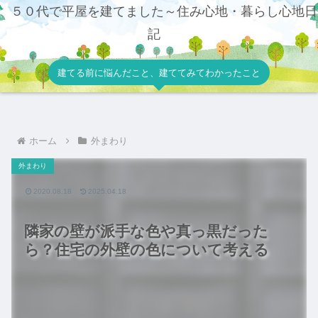
５０代で平屋を建てました～住み心地・暮らし心地日
記
建てる前に悩んだこと、建ててみてわかったこと
ホーム
外まわり
外まわり
2020.08.18
2025.04.18
隣家の壁が派手な色や真っ黒だった
ら？住宅の外壁の色について考える