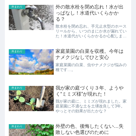
外の散水栓を閉め忘れ！水が出
外まわり
っぱなし！水道代いくらかか
る？
散水栓を閉め忘れ、手元止水型のホース
リールから、いつのまにか水が漏れてい
た！水道代がいくらかかるか心配しまし
たが…。
家庭菜園の白菜を収穫。今年は
外まわり
ナメクジなしでひと安心
家庭菜園の白菜、虫やナメクジが悩みの
種です…。
我が家の庭づくり３年、ようや
外まわり
く“ミミズ様”が現れた！
我が家の庭に、ミミズが現れました。家
庭菜園に不適な土を土壌改良して3年。
やっとその効果が出たかな？
外壁の色、後悔したくない…失
外まわり
敗しない色選びのために