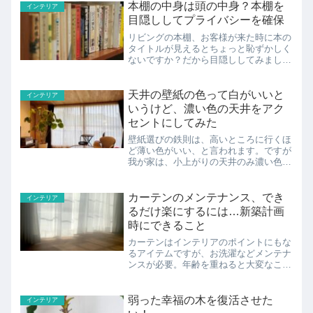
本棚の中身は頭の中身？本棚を
インテリア
目隠ししてプライバシーを確保
リビングの本棚、お客様が来た時に本の
タイトルが見えるとちょっと恥ずかしく
ないですか？だから目隠ししてみまし
た。
天井の壁紙の色って白がいいと
インテリア
いうけど、濃い色の天井をアク
セントにしてみた
壁紙選びの鉄則は、高いところに行くほ
ど薄い色がいい、と言われます。ですが
我が家は、小上がりの天井のみ濃い色を
使いました。アクセントになって、いい
感じです。
カーテンのメンテナンス、でき
インテリア
るだけ楽にするには…新築計画
時にできること
カーテンはインテリアのポイントにもな
るアイテムですが、お洗濯などメンテナ
ンスが必要。年齢を重ねると大変なこと
も…できるだけメンテナンスの負担を軽
くするには？
弱った幸福の木を復活させた
インテリア