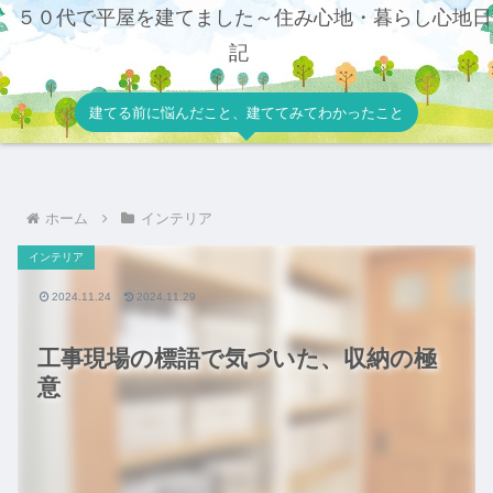
５０代で平屋を建てました～住み心地・暮らし心地日
記
建てる前に悩んだこと、建ててみてわかったこと
ホーム
インテリア
インテリア
2024.11.24
2024.11.29
工事現場の標語で気づいた、収納の極
意