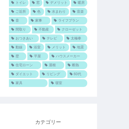
トイレ
窓
デメリット
暖房
ご近所
色
水まわり
音楽
音
家事
ライフプラン
間取り
不動産
クローゼット
おつきあい
テレビ
太極拳
動線
浴室
メリット
地震
壁
平屋
ハウスメーカー
住宅ローン
屋根
断熱
ダイエット
リビング
60代
家具
寝室
カテゴリー