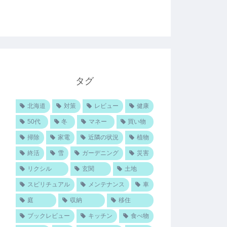
タグ
北海道
対策
レビュー
健康
50代
冬
マネー
買い物
掃除
家電
近隣の状況
植物
終活
雪
ガーデニング
災害
リクシル
玄関
土地
スピリチュアル
メンテナンス
車
庭
収納
移住
ブックレビュー
キッチン
食べ物