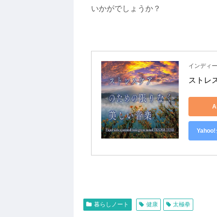
いかがでしょうか？
インディ
ストレ
A
Yaho
暮らしノート
健康
太極拳