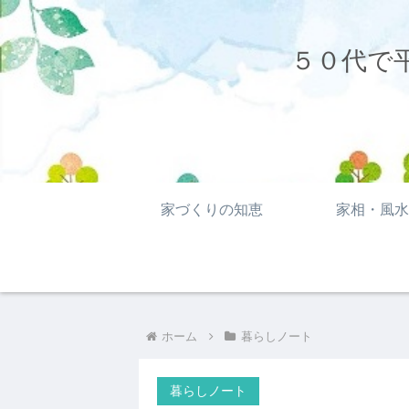
５０代で
家づくりの知恵
家相・風水
ホーム
暮らしノート
暮らしノート