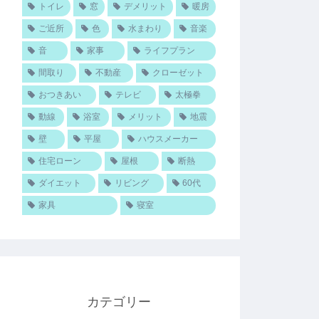
トイレ
窓
デメリット
暖房
ご近所
色
水まわり
音楽
音
家事
ライフプラン
間取り
不動産
クローゼット
おつきあい
テレビ
太極拳
動線
浴室
メリット
地震
壁
平屋
ハウスメーカー
住宅ローン
屋根
断熱
ダイエット
リビング
60代
家具
寝室
カテゴリー