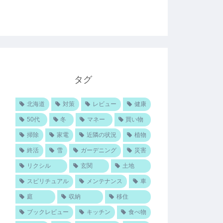
タグ
北海道
対策
レビュー
健康
50代
冬
マネー
買い物
掃除
家電
近隣の状況
植物
終活
雪
ガーデニング
災害
リクシル
玄関
土地
スピリチュアル
メンテナンス
車
庭
収納
移住
ブックレビュー
キッチン
食べ物