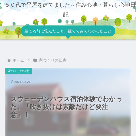
５０代で平屋を建てました～住み心地・暮らし心地日
記
建てる前に悩んだこと、建ててみてわかったこと
ホーム
家づくりの知恵
家づくりの知恵
2021.02.21
スウェーデンハウス宿泊体験でわかっ
た、「吹き抜けは素敵だけど要注
意」！