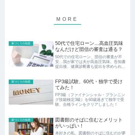
50代で住宅ローン…高血圧気味
家づくりの知恵
なんだけど団信の審査は通る？
50代での住宅ローン、団信の審査が不
安…我が家では夫が高血圧気味。告知書
提出後、健康診断書も提出を求められま
した…。
FP3級試験、60代・独学で受け
家づくりの知恵
てみた！
FP3級（ファイナンシャル・プランニン
グ技能検定3級）を60歳過ぎて独学で受
験、合格ラインをクリアしました！
図書館のそばに住むとメリット
家づくりの知恵
がいっぱい！
本好きの私、図書館のそばに住むのが夢