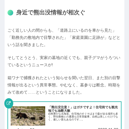
身近で熊出没情報が相次ぐ
ごく近しい人の間からも、「道路上にいるのを車から見た」
「勤務先の敷地内で目撃された」「家庭菜園に足跡が」などと
いう話を聞きました。
そしてとうとう、実家の墓地の近くでも、親子グマがうろつい
ているというニュースが!
箱ワナで捕獲されたという知らせを聞いた翌日、また別の目撃
情報が出るという異常事態。やむなく、墓参りは断念。時期を
みて改めて……ということになりました。
「熊出没注意！」はガチですよ！住宅街でも観光
地でも油断大敵
自然豊かな北海道。住宅地のすぐそばまで森が迫る場所も多
く、野生動物との遭遇も日常茶飯事。自然は美しいだけでな
く、厳しい面もあるのです…。