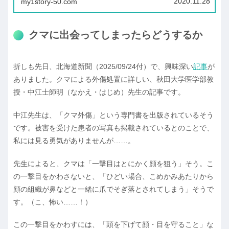
2020.11.28
my1story-50.com
クマに出会ってしまったらどうするか
折しも先日、北海道新聞（2025/09/24付）で、興味深い
記事
が
ありました。クマによる外傷処置に詳しい、秋田大学医学部教
授・中江士師明（なかえ・はじめ）先生の記事です。
中江先生は、「クマ外傷」という専門書を出版されているそう
です。被害を受けた患者の写真も掲載されているとのことで、
私には見る勇気がありませんが……。
先生によると、クマは「一撃目はとにかく顔を狙う」そう。こ
の一撃目をかわさないと、「ひどい場合、こめかみあたりから
顔の組織が鼻などと一緒に爪でそぎ落とされてしまう」そうで
す。（こ、怖い……！）
この一撃目をかわすには、「頭を下げて顔・目を守ること」な