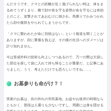
んだそうです。クマとの距離が近く逃げられない時は、体をま
るめてうずくまり、腕で顔や首を守る姿勢が命を守るには有効
とのこと。攻撃されてあおむけに倒され、馬乗りでかみつかれ
たら顔や腹部をやられてしまうからです。
「クマに襲われたが命に別状はない」という報道を聞くことが
ありますが、顔に重傷を負えば、その後の生活へのダメージは
計り知れません。
今は形成外科の技術も向上しつつあるので、万一の際は欠損し
た部位を探して袋に入れて持ち帰ることが重要だ、と記事にあ
りました。うう、考えただけでも恐ろしいですね……。
お墓参りも命がけ？！
実家のお墓は、街の外れの市民墓地。お盆やお彼岸の時期なら
ともかく、普段は人通りも少ないですし、周囲には身を隠せる