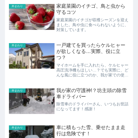
家庭菜園のイチゴ、鳥と虫から
外まわり
守るコツ
家庭菜園のイチゴが収穫シーズンを迎え
ました。鳥や虫に食べられないように、
対策しています。
一戸建てを買ったらケルヒャー
外まわり
が欲しくなる…実際、役に立
つ？
マイホームを手に入れたら、ケルヒャー
高圧洗浄機もほしい…？でも実際に、ど
んな風に役に立つのか、我が家での使い
方をレポートしてみました。
我が家の守護神!？坊主頭の除雪
外まわり
車ドライバー
除雪車のドライバーさん、いつもお世話
になってます！感謝！
車に積もった雪、乗せたまま走
外まわり
行は危険です！