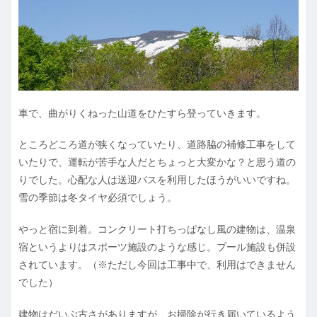
車で、曲がりくねった山道をひたすら登っていきます。
ところどころ道が狭くなっていたり、道路脇の補修工事をして
いたりで、運転が苦手な人だとちょっと大変かな？と思う道の
りでした。心配な人は送迎バスを利用したほうがいいですね。
雪の季節は冬タイヤ必須でしょう。
やっと宿に到着。コンクリート打ちっぱなし風の建物は、温泉
宿というよりはスポーツ施設のような感じ。プール施設も併設
されています。（※ただし今回は工事中で、利用はできません
でした）
建物はだいぶ古さがありますが、お掃除が行き届いているよう