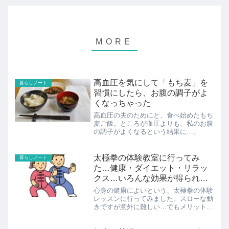
高血圧を気にして「もち麦」を
暮らしノート
習慣にしたら、お腹の調子がよ
くなっちゃった
高血圧の夫のためにと、食べ始めたもち
麦ご飯。ところが血圧よりも、私のお腹
の調子がよくなるという結果に…。
太極拳の体験教室に行ってみ
暮らしノート
た…健康・ダイエット・リラッ
クス…いろんな効果が得られそ
う
心身の健康によいという、太極拳の体験
レッスンに行ってみました。スローな動
きですが意外に難しい…でもメリットが
いっぱいありそうなので続けてみます！