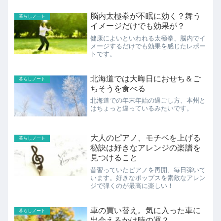
脳内太極拳が不眠に効く？舞う
暮らしノート
イメージだけでも効果が？
健康によいといわれる太極拳、脳内でイ
メージするだけでも効果を感じたレポー
トです。
北海道では大晦日におせち＆ご
暮らしノート
ちそうを食べる
北海道での年末年始の過ごし方、本州と
はちょっと違っているみたいです。
大人のピアノ、モチベを上げる
暮らしノート
秘訣は好きなアレンジの楽譜を
見つけること
昔習っていたピアノを再開、毎日弾いて
います。好きなポップスを素敵なアレン
ジで弾くのが最高に楽しい！
車の買い替え。気に入った車に
暮らしノート
出会えるかは時の運？