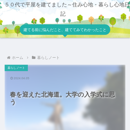
５０代で平屋を建てました～住み心地・暮らし心地日
記
建てる前に悩んだこと、建ててみてわかったこと
ホーム
暮らしノート
暮らしノート
2024.04.05
春を迎えた北海道。大学の入学式に思
う