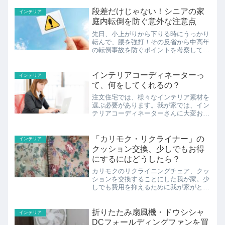
段差だけじゃない！シニアの家
インテリア
庭内転倒を防ぐ意外な注意点
先日、小上がりから下りる時にうっかり
転んで、腰を強打！その反省から中高年
の転倒事故を防ぐポイントを考察してみ
ました。
インテリアコーディネーターっ
インテリア
て、何をしてくれるの？
注文住宅では、様々なインテリア素材を
選ぶ必要があります。我が家では、イン
テリアコーディネーターさんに大変お世
話になりました。
「カリモク・リクライナー」の
インテリア
クッション交換、少しでもお得
にするにはどうしたら？
カリモクのリクライニングチェア、クッ
ションを交換することにした我が家。少
しでも費用を抑えるために我が家がとっ
た方法をご紹介します。
折りたたみ扇風機・ドウシシャ
インテリア
DCフォールディングファンを買