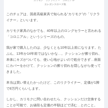
カリモク リクライナー コロニアル
エレガンスローズ色
このチェアは、国産高級家具で知られる“カリモク”の「リクラ
イナー」といいます。
カリモク家具のなかでも、40年以上のロングセラーと言われる
「コロニアル」というシリーズのもの。
我が家で購入したのは、少なくとも10年以上前になります。た
ぶん、13年か14年前ではないかな…。クッションが擦り切れ、
本体にキズがついても、使い心地がよいので処分できず…座面
にカバーをかけて、クッションの擦り切れを隠しながら使って
きました。
本当は買い替えたかったけど、このリクライナー、定価が1脚
で8万円くらいします。
しかし、カリモクに問い合わせたら、クッションだけ交換する
ことが可能で、お値段も定価の半額ほどで済む…とのこと。