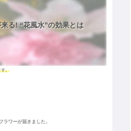
来る! “花風水”の効果とは
ます。
フラワーが届きました。