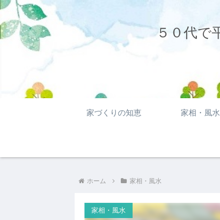
５０代で
家づくりの知恵
家相・風水
ホーム
家相・風水
家相・風水