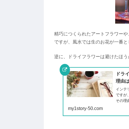
精巧につくられたアートフラワーや
ですが、風水では生のお花が一番と
逆に、ドライフラワーは避けたほう
ドラ
理由
インテ
ですが
その理
my1story-50.com