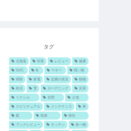
タグ
北海道
対策
レビュー
健康
50代
冬
マネー
買い物
掃除
家電
近隣の状況
植物
終活
雪
ガーデニング
災害
リクシル
玄関
土地
スピリチュアル
メンテナンス
車
庭
収納
移住
ブックレビュー
キッチン
食べ物