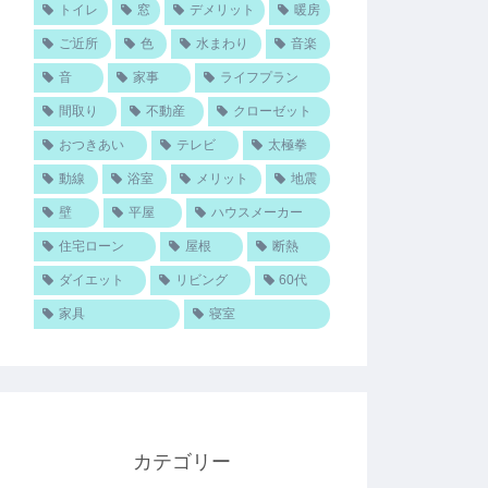
トイレ
窓
デメリット
暖房
ご近所
色
水まわり
音楽
音
家事
ライフプラン
間取り
不動産
クローゼット
おつきあい
テレビ
太極拳
動線
浴室
メリット
地震
壁
平屋
ハウスメーカー
住宅ローン
屋根
断熱
ダイエット
リビング
60代
家具
寝室
カテゴリー