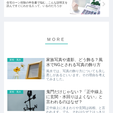
住宅ローン控除の申告書で悩む…こんな説明文を
読んですぐにわかる人って、いるのだろうか
家族写真や遺影、どう飾る？風
家相・風水
水でNGとされる写真の飾り方
風水では、写真の飾り方についても良し
悪しがあるといいます。その理由を考え
てみました。
鬼門だけじゃない？「正中線上
家相・風水
に玄関・水回りはよくない」と
言われるのはなぜ？
正中線上に水まわりや玄関は凶相、と言
われます。でも、それはなぜ？はっきり