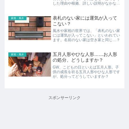
した理由や根拠、詳しい説明がなかなか
見つからない…でも気になる！深掘りし
てみた私がたどりついた結論とは…。
表札のない家には運気が入って
家相・風水
こない？
風水や家相の世界では、「表札のない家
には運気が入ってこない」といわれてい
ます。名前のない家は空き家と同じ…？
五月人形やひな人形……お人形
家相・風水
の処分、どうしますか？
GW、こどもの日といえば五月人形。子
供の成長を祈る五月人形やひな人形です
が、処分ってどうしていますか？
スポンサーリンク