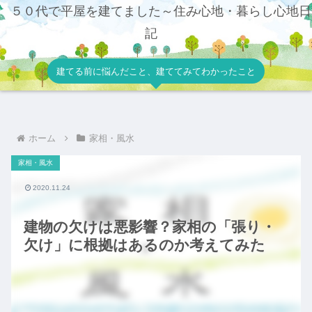
５０代で平屋を建てました～住み心地・暮らし心地日
記
建てる前に悩んだこと、建ててみてわかったこと
ホーム
家相・風水
家相・風水
2020.11.24
建物の欠けは悪影響？家相の「張り・
欠け」に根拠はあるのか考えてみた