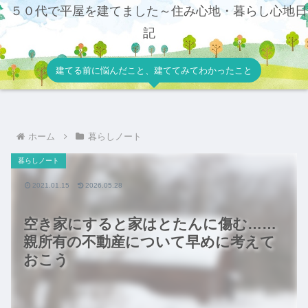
５０代で平屋を建てました～住み心地・暮らし心地日
記
建てる前に悩んだこと、建ててみてわかったこと
ホーム
暮らしノート
暮らしノート
2021.01.15
2026.05.28
空き家にすると家はとたんに傷む……
親所有の不動産について早めに考えて
おこう