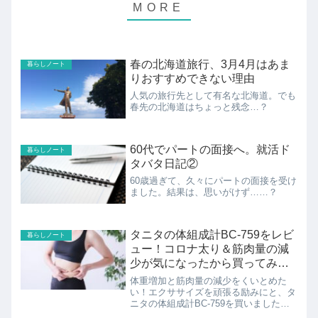
春の北海道旅行、3月4月はあま
暮らしノート
りおすすめできない理由
人気の旅行先として有名な北海道。でも
春先の北海道はちょっと残念…？
60代でパートの面接へ。就活ド
暮らしノート
タバタ日記②
60歳過ぎて、久々にパートの面接を受け
ました。結果は、思いがけず……？
タニタの体組成計BC-759をレビ
暮らしノート
ュー！コロナ太り＆筋肉量の減
少が気になったから買ってみ
た！
体重増加と筋肉量の減少をくいとめた
い！エクササイズを頑張る励みにと、タ
ニタの体組成計BC-759を買いました。
コンパクトで、使いやすいです。