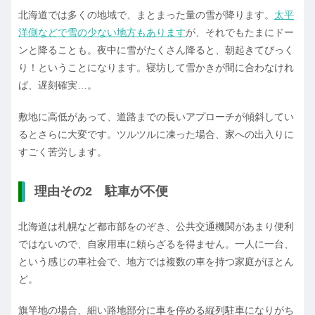
北海道では多くの地域で、まとまった量の雪が降ります。
太平
洋側などで雪の少ない地方もあります
が、それでもたまにドー
ンと降ることも。夜中に雪がたくさん降ると、朝起きてびっく
り！ということになります。寝坊して雪かきが間に合わなけれ
ば、遅刻確実…。
敷地に高低があって、道路までの長いアプローチが傾斜してい
るとさらに大変です。ツルツルに凍った場合、家への出入りに
すごく苦労します。
理由その2 駐車が不便
北海道は札幌など都市部をのぞき、公共交通機関があまり便利
ではないので、自家用車に頼らざるを得ません。一人に一台、
という感じの車社会で、地方では複数の車を持つ家庭がほとん
ど。
旗竿地の場合、細い路地部分に車を停める縦列駐車になりがち