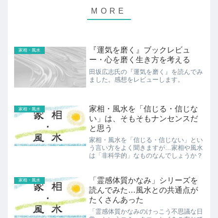
『運気を磨く』ブックレビュ
家相・風水
ー・心を磨く生き方を考える
田坂広志氏の『運気を磨く』を読んでみ
ました。感想をレビューします。
家相・風水を「信じる・信じな
家相・風水
い」は、そもそもナンセンスだ
と思う
家相・風水を「信じる・信じない」とい
う言い方をよく聞きますが…家相や風水
は「非科学的」なものなんでしょうか？
「霊感体質かなみ」シリーズを
家相・風水
読んでみた…風水との共通点が
たくさんあった
「霊感体質かなみのけっこう不思議な日