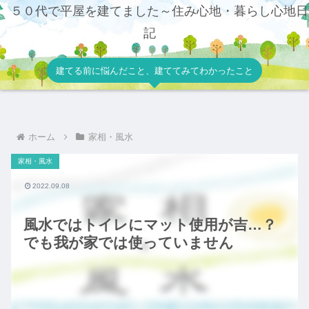
５０代で平屋を建てました～住み心地・暮らし心地日
記
建てる前に悩んだこと、建ててみてわかったこと
ホーム
家相・風水
家相・風水
2022.09.08
風水ではトイレにマット使用が吉…？
でも我が家では使っていません