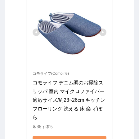
コモライフ(Comolife)
コモライフ デニム調のお掃除ス
リッパ 室内 マイクロファイバー 
適応サイズ/約23~26cm キッチン 
フローリング 洗える 床 楽 ずぼ
ら
床 楽 ずぼら